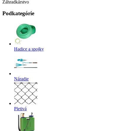
Záhradkárstvo
Podkategórie
Hadice a spojky
Náradie
Pletivá