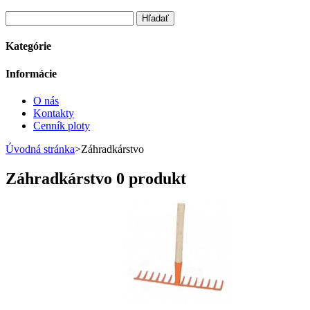
Kategórie
Informácie
O nás
Kontakty
Cenník ploty
Úvodná stránka
>
Záhradkárstvo
Záhradkárstvo
0 produkt