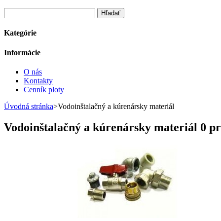
Kategórie
Informácie
O nás
Kontakty
Cenník ploty
Úvodná stránka
>
Vodoinštalačný a kúrenársky materiál
Vodoinštalačný a kúrenársky materiál
0 p